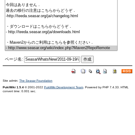
ページ名:
Site admin:
The Seasar Foundation
PukiWiki 1.5.4
© 2001-2022
PukiWiki Development Team
. Powered by PHP 7.4.33. HTML
convert time: 0.001 sec.