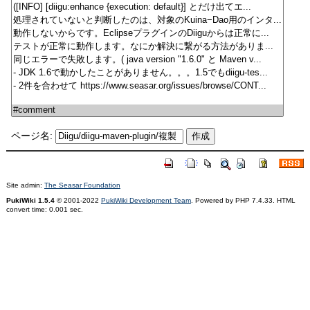
ページ名:
Site admin:
The Seasar Foundation
PukiWiki 1.5.4
© 2001-2022
PukiWiki Development Team
. Powered by PHP 7.4.33. HTML
convert time: 0.001 sec.