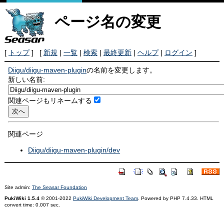
ページ名の変更
[
トップ
] [
新規
|
一覧
|
検索
|
最終更新
|
ヘルプ
|
ログイン
]
Diigu/diigu-maven-plugin
の名前を変更します。
新しい名前:
関連ページもリネームする
関連ページ
Diigu/diigu-maven-plugin/dev
Site admin:
The Seasar Foundation
PukiWiki 1.5.4
© 2001-2022
PukiWiki Development Team
. Powered by PHP 7.4.33. HTML
convert time: 0.007 sec.