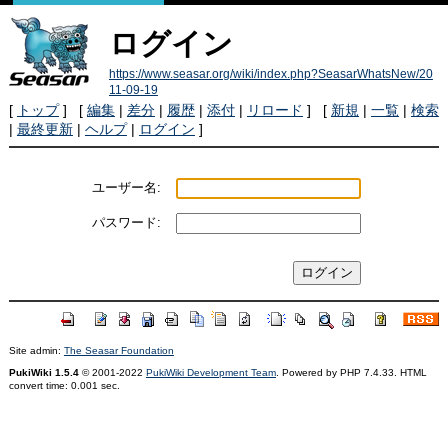
ログイン
https://www.seasar.org/wiki/index.php?SeasarWhatsNew/20
11-09-19
[
トップ
] [
編集
|
差分
|
履歴
|
添付
|
リロード
] [
新規
|
一覧
|
検索
|
最終更新
|
ヘルプ
|
ログイン
]
ユーザー名:
パスワード:
Site admin:
The Seasar Foundation
PukiWiki 1.5.4
© 2001-2022
PukiWiki Development Team
. Powered by PHP 7.4.33. HTML
convert time: 0.001 sec.