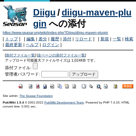
Diigu
/
diigu-maven-plu
gin
への添付
https://www.seasar.org/wiki/index.php?Diigu/diigu-maven-plugin
[
トップ
] [
編集
|
差分
|
履歴
|
添付
|
リロード
] [
新規
|
一覧
|
検索
|
最終更新
|
ヘルプ
|
ログイン
]
[
添付ファイル一覧
] [
全ページの添付ファイル一覧
]
アップロード可能最大ファイルサイズは 1,024KB です。
添付ファイル:
管理者パスワード:
Site admin:
The Seasar Foundation
PukiWiki 1.5.4
© 2001-2022
PukiWiki Development Team
. Powered by PHP 7.4.33. HTML
convert time: 0.001 sec.