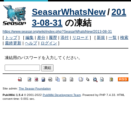
SeasarWhatsNew
/
201
3-08-31
の凍結
https://www.seasar.org/wiki/index.php?SeasarWhatsNew/2013-08-31
[
トップ
] [
編集
|
差分
|
履歴
|
添付
|
リロード
] [
新規
|
一覧
|
検索
|
最終更新
|
ヘルプ
|
ログイン
]
凍結用のパスワードを入力してください。
Site admin:
The Seasar Foundation
PukiWiki 1.5.4
© 2001-2022
PukiWiki Development Team
. Powered by PHP 7.4.33. HTML
convert time: 0.001 sec.