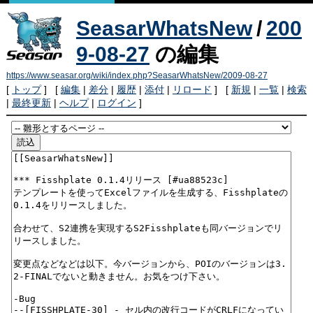
SeasarWhatsNew
/
200
9-08-27
の編集
https://www.seasar.org/wiki/index.php?SeasarWhatsNew/2009-08-27
[
トップ
] [
編集
|
差分
|
履歴
|
添付
|
リロード
] [
新規
|
一覧
|
検索
|
最終更新
|
ヘルプ
|
ログイン
]