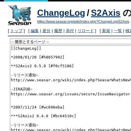
ChangeLog
/
S2Axis
の
https://www.seasar.org/wiki/index.php?ChangeLog/S2Axis
[
トップ
] [
編集
|
差分
|
履歴
|
添付
|
リロード
] [
新規
|
一覧
|
検