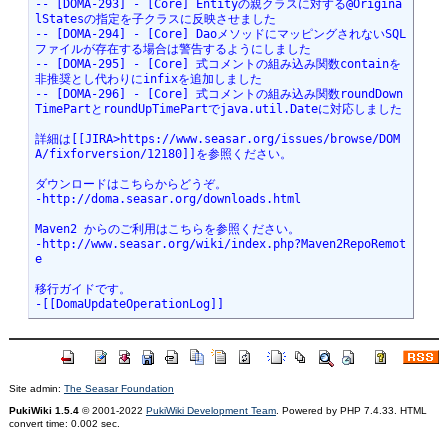
-- [DOMA-293] - [Core] Entityの親クラスに対する@Origina
lStatesの指定を子クラスに反映させました
-- [DOMA-294] - [Core] DaoメソッドにマッピングされないSQL
ファイルが存在する場合は警告するようにしました
-- [DOMA-295] - [Core] 式コメントの組み込み関数containを
非推奨とし代わりにinfixを追加しました
-- [DOMA-296] - [Core] 式コメントの組み込み関数roundDown
TimePartとroundUpTimePartでjava.util.Dateに対応しました
詳細は[[JIRA>https://www.seasar.org/issues/browse/DOM
A/fixforversion/12180]]を参照ください。
ダウンロードはこちらからどうぞ。
-http://doma.seasar.org/downloads.html
Maven2 からのご利用はこちらを参照ください。
-http://www.seasar.org/wiki/index.php?Maven2RepoRemot
e
移行ガイドです。
-[[DomaUpdateOperationLog]]
Site admin:
The Seasar Foundation
PukiWiki 1.5.4
© 2001-2022
PukiWiki Development Team
. Powered by PHP 7.4.33. HTML
convert time: 0.002 sec.