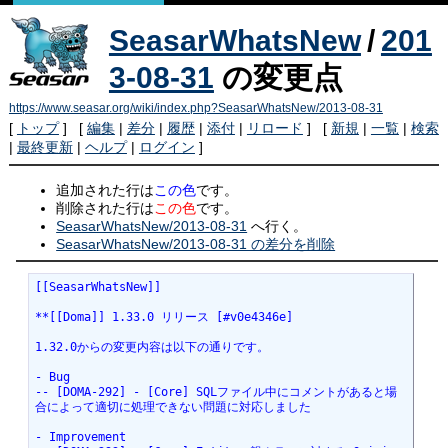
SeasarWhatsNew
/
201
3-08-31
の変更点
https://www.seasar.org/wiki/index.php?SeasarWhatsNew/2013-08-31
[
トップ
] [
編集
|
差分
|
履歴
|
添付
|
リロード
] [
新規
|
一覧
|
検索
|
最終更新
|
ヘルプ
|
ログイン
]
追加された行は
この色
です。
削除された行は
この色
です。
SeasarWhatsNew/2013-08-31
へ行く。
SeasarWhatsNew/2013-08-31 の差分を削除
[[SeasarWhatsNew]]
**[[Doma]] 1.33.0 リリース [#v0e4346e]
1.32.0からの変更内容は以下の通りです。
- Bug
-- [DOMA-292] - [Core] SQLファイル中にコメントがあると場
合によって適切に処理できない問題に対応しました
- Improvement