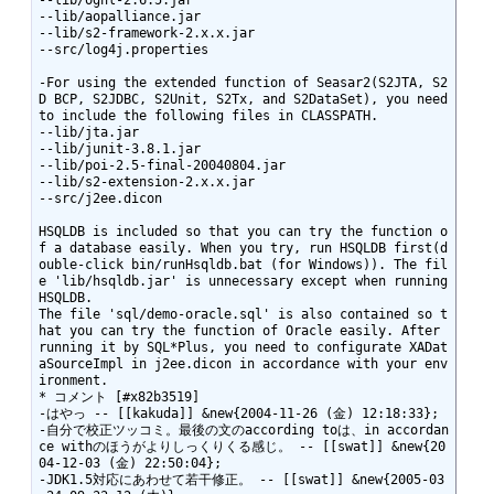
--lib/ognl-2.6.5.jar 

--lib/aopalliance.jar 

--lib/s2-framework-2.x.x.jar 

--src/log4j.properties 

-For using the extended function of Seasar2(S2JTA, S2
D BCP, S2JDBC, S2Unit, S2Tx, and S2DataSet), you need 
to include the following files in CLASSPATH.

--lib/jta.jar 

--lib/junit-3.8.1.jar 

--lib/poi-2.5-final-20040804.jar 

--lib/s2-extension-2.x.x.jar 

--src/j2ee.dicon 

HSQLDB is included so that you can try the function o
f a database easily. When you try, run HSQLDB first(d
ouble-click bin/runHsqldb.bat (for Windows)). The fil
e 'lib/hsqldb.jar' is unnecessary except when running 
HSQLDB.

The file 'sql/demo-oracle.sql' is also contained so t
hat you can try the function of Oracle easily. After 
running it by SQL*Plus, you need to configurate XADat
aSourceImpl in j2ee.dicon in accordance with your env
ironment.

* コメント [#x82b3519]

-はやっ -- [[kakuda]] &new{2004-11-26 (金) 12:18:33};

-自分で校正ツッコミ。最後の文のaccording toは、in accordan
ce withのほうがよりしっくりくる感じ。 -- [[swat]] &new{20
04-12-03 (金) 22:50:04};

-JDK1.5対応にあわせて若干修正。 -- [[swat]] &new{2005-03