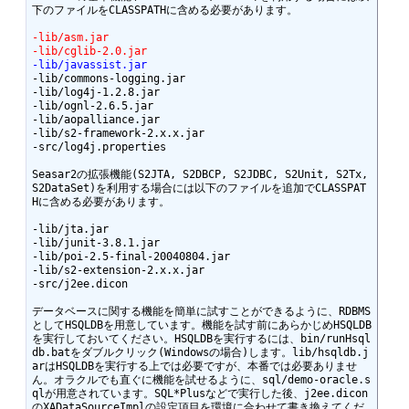
下のファイルをCLASSPATHに含める必要があります。 

-lib/asm.jar 
-lib/cglib-2.0.jar 
-lib/javassist.jar 
-lib/commons-logging.jar 

-lib/log4j-1.2.8.jar 

-lib/ognl-2.6.5.jar 

-lib/aopalliance.jar 

-lib/s2-framework-2.x.x.jar 

-src/log4j.properties 

Seasar2の拡張機能(S2JTA, S2DBCP, S2JDBC, S2Unit, S2Tx, 
S2DataSet)を利用する場合には以下のファイルを追加でCLASSPAT
Hに含める必要があります。 

-lib/jta.jar 

-lib/junit-3.8.1.jar 

-lib/poi-2.5-final-20040804.jar 

-lib/s2-extension-2.x.x.jar 

-src/j2ee.dicon 

データベースに関する機能を簡単に試すことができるように、RDBMS
としてHSQLDBを用意しています。機能を試す前にあらかじめHSQLDB
を実行しておいてください。HSQLDBを実行するには、bin/runHsql
db.batをダブルクリック(Windowsの場合)します。lib/hsqldb.j
arはHSQLDBを実行する上では必要ですが、本番では必要ありませ
ん。オラクルでも直ぐに機能を試せるように、sql/demo-oracle.s
qlが用意されています。SQL*Plusなどで実行した後、j2ee.dicon
のXADataSourceImplの設定項目を環境に合わせて書き換えてくだ