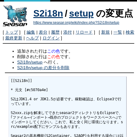
S2i18n
/
setup
の変更点
https://www.seasar.org/wiki/index.php?S2i18n/setup
[
トップ
] [
編集
|
差分
|
履歴
|
添付
|
リロード
] [
新規
|
一覧
|
検索
|
最終更新
|
ヘルプ
|
ログイン
]
追加された行は
この色
です。
削除された行は
この色
です。
S2i18n/setup
へ行く。
S2i18n/setup の差分を削除
[[S2i18n]]

* 元文 [#c5070a4e]

S2はJDK1.4 or JDK1.5が必要です。稼動確認は、Eclipse3で行
っています。

S2xxx.zipを解凍してできたseasar2ディレクトリをEclipseで、
｢ファイル→インポート→既存のプロジェクトをワークスペースへ｣で
インポートしてください。これで、私と全く同じ環境になります。s
rc/examples配下にサンプルもあります。 

Seasar2の基本機能(S2Container, S2AOP)を利用する場合には以