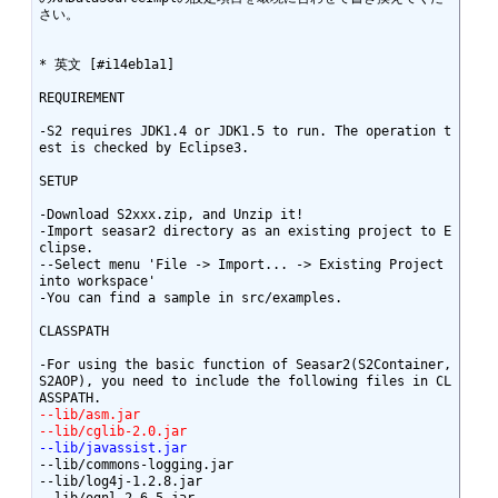
さい。

* 英文 [#i14eb1a1]

REQUIREMENT

-S2 requires JDK1.4 or JDK1.5 to run. The operation t
est is checked by Eclipse3.

SETUP

-Download S2xxx.zip, and Unzip it!

-Import seasar2 directory as an existing project to E
clipse.

--Select menu 'File -> Import... -> Existing Project 
into workspace'

-You can find a sample in src/examples.

CLASSPATH

-For using the basic function of Seasar2(S2Container, 
S2AOP), you need to include the following files in CL
--lib/asm.jar 
--lib/cglib-2.0.jar 
--lib/javassist.jar 
--lib/commons-logging.jar 

--lib/log4j-1.2.8.jar 
