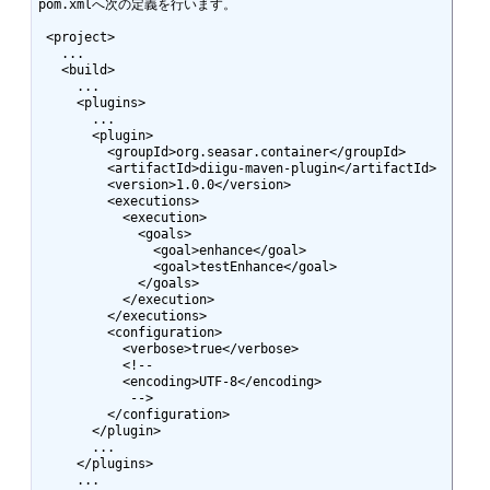
pom.xmlへ次の定義を行います。

 <project>

   ...

   <build>

     ...

     <plugins>

       ...

       <plugin>

         <groupId>org.seasar.container</groupId>

         <artifactId>diigu-maven-plugin</artifactId>

         <version>1.0.0</version>

         <executions>

           <execution>

             <goals>

               <goal>enhance</goal>

               <goal>testEnhance</goal>

             </goals>

           </execution>

         </executions>

         <configuration>

           <verbose>true</verbose>

           <!-- 

           <encoding>UTF-8</encoding>

            -->

         </configuration>

       </plugin>

       ...

     </plugins>

     ...
