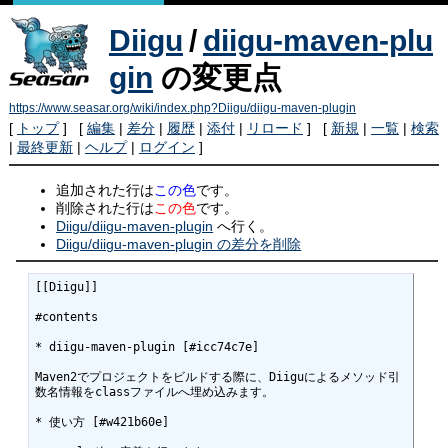
Diigu
/
diigu-maven-plu
gin
の変更点
https://www.seasar.org/wiki/index.php?Diigu/diigu-maven-plugin
[
トップ
] [
編集
|
差分
|
履歴
|
添付
|
リロード
] [
新規
|
一覧
|
検索
|
最終更新
|
ヘルプ
|
ログイン
]
追加された行は
この色
です。
削除された行は
この色
です。
Diigu/diigu-maven-plugin
へ行く。
Diigu/diigu-maven-plugin の差分を削除
[[Diigu]]

#contents

* diigu-maven-plugin [#icc74c7e]

Maven2でプロジェクトをビルドする際に、Diiguによるメソッド引
数名情報をclassファイルへ埋め込みます。

* 使い方 [#w421b60e]
