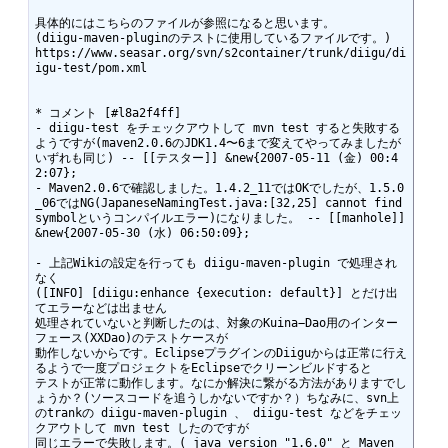
具体的にはこちらのファイルが参照になると思います。

(diigu-maven-pluginのテストに使用しているファイルです。)

https://www.seasar.org/svn/s2container/trunk/diigu/di
igu-test/pom.xml

* コメント [#l8a2f4ff]

- diigu-test をチェックアウトして mvn test すると失敗する
ようですが(maven2.0.6のJDK1.4〜6まで変えてやってみましたが
いずれも同じ) -- [[テスター]] &new{2007-05-11 (金) 00:4
2:07};

- Maven2.0.6で確認しました。1.4.2_11ではOKでしたが、1.5.0
_06ではNG(JapaneseNamingTest.java:[32,25] cannot find 
symbolというコンパイルエラー)になりました。 -- [[manhole]] 
&new{2007-05-30 (水) 06:50:09};

- 上記Wikiの設定を行っても diigu-maven-plugin で処理され
なく

([INFO] [diigu:enhance {execution: default}] とだけ出
てエラーなどは出ません

処理されていないと判断したのは、対象のKuina−Dao用のインター
フェース(XXDao)のテストケースが

動作しないからです。EclipseプラグインのDiiguからは正常に行え
るようで一度プロジェクトをEclipseでクリーンビルドすると

テストが正常に動作します。なにか解決に繋がる方法がありますでし
ょうか？(ソースコードを追うしかないですか？）ちなみに、svn上
のtrankの diigu-maven-plugin 、 diigu-test などをチェッ
クアウトして mvn test したのですが

同じエラーで失敗します。( java version "1.6.0" と Maven 