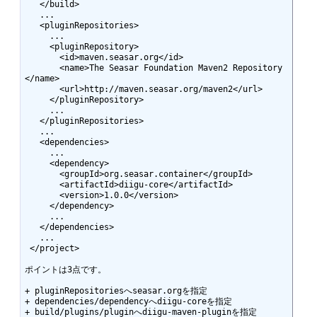
   </build>

   ...

   <pluginRepositories>

     ...

     <pluginRepository>

       <id>maven.seasar.org</id>

       <name>The Seasar Foundation Maven2 Repository
</name>

       <url>http://maven.seasar.org/maven2</url>

     </pluginRepository>

     ...

   </pluginRepositories>

   ...

   <dependencies>

     ...

     <dependency>

       <groupId>org.seasar.container</groupId>

       <artifactId>diigu-core</artifactId>

       <version>1.0.0</version>

     </dependency>

     ...

   </dependencies>

   ...

 </project>

ポイントは3点です。

+ pluginRepositoriesへseasar.orgを指定

+ dependencies/dependencyへdiigu-coreを指定

+ build/plugins/pluginへdiigu-maven-pluginを指定
