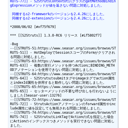
RUTS-77]] - S2StrutsContextUtilクラスのgetMethodBindin
gExpressionメソッドが値を返さない問題に対処しました。
 同梱するs2-frameworkのバージョンを2.4.26にしました。
 同梱するs2-extensionのバージョンを2.4.26にしました。