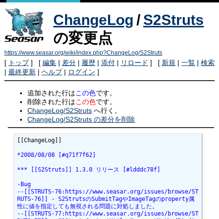
ChangeLog
/
S2Struts
の変更点
https://www.seasar.org/wiki/index.php?ChangeLog/S2Struts
[
トップ
] [
編集
|
差分
|
履歴
|
添付
|
リロード
] [
新規
|
一覧
|
検索
|
最終更新
|
ヘルプ
|
ログイン
]
追加された行は
この色
です。
削除された行は
この色
です。
ChangeLog/S2Struts
へ行く。
ChangeLog/S2Struts の差分を削除
[[ChangeLog]]

*2008/08/08 [#q71f7f62]
*** [[S2Struts]] 1.3.0 リリース [#ldddc78f]
-Bug
--[[STRUTS-76:https://www.seasar.org/issues/browse/ST
RUTS-76]] - S2StrutsのSubmitTagやImageTagのproperty属
性に値を指定しても無視される問題に対処しました。
--[[STRUTS-77:https://www.seasar.org/issues/browse/ST