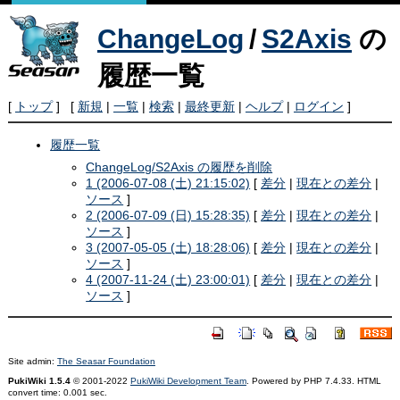
ChangeLog
/
S2Axis
の
履歴一覧
[
トップ
] [
新規
|
一覧
|
検索
|
最終更新
|
ヘルプ
|
ログイン
]
履歴一覧
ChangeLog/S2Axis の履歴を削除
1 (2006-07-08 (土) 21:15:02)
[
差分
|
現在との差分
|
ソース
]
2 (2006-07-09 (日) 15:28:35)
[
差分
|
現在との差分
|
ソース
]
3 (2007-05-05 (土) 18:28:06)
[
差分
|
現在との差分
|
ソース
]
4 (2007-11-24 (土) 23:00:01)
[
差分
|
現在との差分
|
ソース
]
Site admin:
The Seasar Foundation
PukiWiki 1.5.4
© 2001-2022
PukiWiki Development Team
. Powered by PHP 7.4.33. HTML
convert time: 0.001 sec.