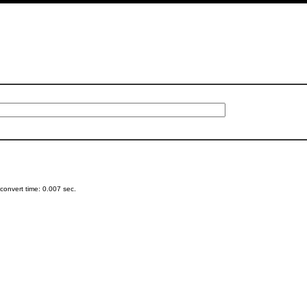
onvert time: 0.007 sec.