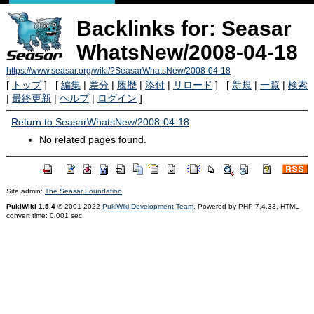
Backlinks for: Seasar
WhatsNew/2008-04-18
https://www.seasar.org/wiki/?SeasarWhatsNew/2008-04-18
[
トップ
] [
編集
|
差分
|
履歴
|
添付
|
リロード
] [
新規
|
一覧
|
検索
|
最終更新
|
ヘルプ
|
ログイン
]
Return to SeasarWhatsNew/2008-04-18
No related pages found.
Site admin:
The Seasar Foundation
PukiWiki 1.5.4
© 2001-2022
PukiWiki Development Team
. Powered by PHP 7.4.33. HTML
convert time: 0.001 sec.