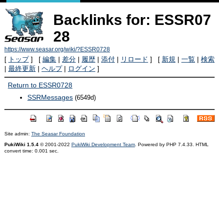
Backlinks for: ESSR07
28
https://www.seasar.org/wiki/?ESSR0728
[
トップ
] [
編集
|
差分
|
履歴
|
添付
|
リロード
] [
新規
|
一覧
|
検索
|
最終更新
|
ヘルプ
|
ログイン
]
Return to ESSR0728
SSRMessages
(6549d)
Site admin:
The Seasar Foundation
PukiWiki 1.5.4
© 2001-2022
PukiWiki Development Team
. Powered by PHP 7.4.33. HTML
convert time: 0.001 sec.