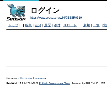
ログイン
https://www.seasar.org/wiki/?ESSR0319
[
トップ
] [
編集
|
差分
|
履歴
|
添付
|
リロード
] [
新規
|
一覧
|
検
Site admin:
The Seasar Foundation
PukiWiki 1.5.4
© 2001-2022
PukiWiki Development Team
. Powered by PHP 7.4.33. HTML c