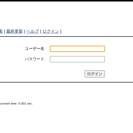
索
|
最終更新
|
ヘルプ
|
ログイン
]
ユーザー名:
パスワード:
onvert time: 0.001 sec.