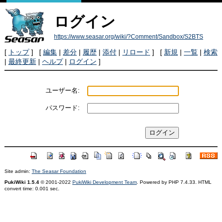
ログイン
https://www.seasar.org/wiki/?Comment/Sandbox/S2BTS
[
トップ
] [
編集
|
差分
|
履歴
|
添付
|
リロード
] [
新規
|
一覧
|
検索
|
最終更新
|
ヘルプ
|
ログイン
]
ユーザー名:
パスワード:
Site admin:
The Seasar Foundation
PukiWiki 1.5.4
© 2001-2022
PukiWiki Development Team
. Powered by PHP 7.4.33. HTML
convert time: 0.001 sec.