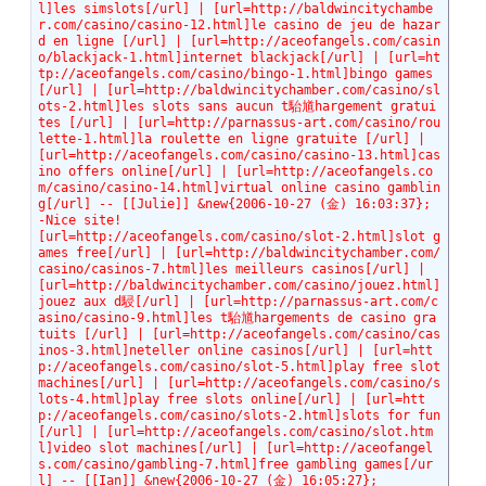
l]les simslots[/url] | [url=http://baldwincitychambe
r.com/casino/casino-12.html]le casino de jeu de hazar
d en ligne [/url] | [url=http://aceofangels.com/casin
o/blackjack-1.html]internet blackjack[/url] | [url=ht
tp://aceofangels.com/casino/bingo-1.html]bingo games
[/url] | [url=http://baldwincitychamber.com/casino/sl
ots-2.html]les slots sans aucun t駘馗hargement gratui
tes [/url] | [url=http://parnassus-art.com/casino/rou
lette-1.html]la roulette en ligne gratuite [/url] | 
[url=http://aceofangels.com/casino/casino-13.html]cas
ino offers online[/url] | [url=http://aceofangels.co
m/casino/casino-14.html]virtual online casino gamblin
g[/url] -- [[Julie]] &new{2006-10-27 (金) 16:03:37};
-Nice site!
[url=http://aceofangels.com/casino/slot-2.html]slot g
ames free[/url] | [url=http://baldwincitychamber.com/
casino/casinos-7.html]les meilleurs casinos[/url] | 
[url=http://baldwincitychamber.com/casino/jouez.html]
jouez aux d駸[/url] | [url=http://parnassus-art.com/c
asino/casino-9.html]les t駘馗hargements de casino gra
tuits [/url] | [url=http://aceofangels.com/casino/cas
inos-3.html]neteller online casinos[/url] | [url=htt
p://aceofangels.com/casino/slot-5.html]play free slot 
machines[/url] | [url=http://aceofangels.com/casino/s
lots-4.html]play free slots online[/url] | [url=htt
p://aceofangels.com/casino/slots-2.html]slots for fun
[/url] | [url=http://aceofangels.com/casino/slot.htm
l]video slot machines[/url] | [url=http://aceofangel
s.com/casino/gambling-7.html]free gambling games[/ur
l] -- [[Ian]] &new{2006-10-27 (金) 16:05:27};