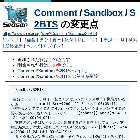
Comment
/
Sandbox
/
S
2BTS
の変更点
https://www.seasar.org/wiki/?Comment/Sandbox/S2BTS
[
トップ
] [
編集
|
差分
|
履歴
|
添付
|
リロード
] [
新規
|
一覧
|
検索
|
最終更新
|
ヘルプ
|
ログイン
]
追加された行は
この色
です。
削除された行は
この色
です。
Comment/Sandbox/S2BTS
へ行く。
Comment/Sandbox/S2BTS の差分を削除
[[Sandbox/S2BTS]]

-自分でツッコミ。終了一覧とエクセルへのエクスポート機能がいる
なぁ。 -- [[duran]] &new{2004-11-24 (水) 00:03:41};

-状態もメンテできるんですね。ってことはサイクルもメンテする必
要があるのではないでしょうか？ -- [[abhrsh]] &new{2004-11
-24 (水) 00:04:00};

--状態のメンテはサイクルにも影響するのを見落としてました。状
態は編集だけの方が混乱しなくていいのかな。 -- [[duran]] &ne
w{2004-11-24 (水) 00:04:19};

--サイクルのメンテは確かに難しそうですね。JIRAにはあるんでし