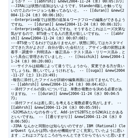
ょうか？ -- [[abhrsh]] &new{2004-11-24 (水) 00:05:37};

--JIRAには状態の追加はないようです。Standerd版しか触ってな
いので上のバージョンも触ってみないと。 -- [[duran]] &new{2
004-11-24 (水) 00:06:16};

--Enterprise版では状態の追加＆ワークフローの編集ができるよう
ですね。 -- [[duran]] &new{2004-11-24 (水) 00:06:32};

--Enterprise版ならあるんですね。そうするとこれはニーズ次第な
気がするので、BTS使ってる人の意見が欲しいですね。 -- [[abhr
sh]] &new{2004-11-24 (水) 00:07:08};

---BTS使ってるわけではありませんが，状態に関してはカスタマイ
ズできた方がよさげ．自分が昔いた会社だと，アサイン後の状態は未
着手・調査中・判明済み・修正済み・テスト済み・リリース済み，と
いう具合に管理されていました． -- [[koichik]] &new{2004-1
1-24 (水) 00:20:08};

---サイクルは組織によって違うでしょうから、変更できる方が良い
でしょうね。難しいでしょうけれども。 -- [[suga]] &new{2004
-11-27 (土) 13:23:49};

-報告に添付したファイルが詳細や編集画面には出てませんでした。 
-- [[abhrsh]] &new{2004-11-24 (水) 00:04:41};

--添付ファイルの扱いについては、単数か複数かを決める必要があ
りますね。 -- [[duran]] &new{2004-11-24 (水) 00:04:5
7};

--添付ファイルは差し戻しを考えると複数必要な気がします。 -- 
[[abhrsh]] &new{2004-11-24 (水) 00:05:59};

-S2CMSみたいなのを作って、Add-inでS2BTSとかS2Wikiとかある
といいですね。 -- [[通りすがり]] &new{2004-11-24 (水) 0
0:06:50};

-JIRA なんかと同類かは知らないのですが，IBM (Rational) Cle
arQuest なんかは問い合わせ機能がすごく充実していたように思い
ます．これはコアなところがちゃんとできてからでもいいと思います