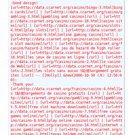
-Good design!
[url=http://data.ccarnet.org/casino/bingo-3.html]bing
o cards[/url] | [url=http://data.ccarnet.org/casino/g
ambling-3.html]gambling and casinos[/url] | [url=htt
p://data.ccarnet.org/casino/casino-16.html]casino sit
es[/url] | [url=http://data.ccarnet.org/casino/slots-
4.html]play slots[/url] | [url=http://data.ccarnet.or
g/casino/casino-6.html]online gaming casino[/url] | 
[url=http://data.ccarnet.org/casino/casino.html]casin
o slot machine[/url] | [url=http://data.ccarnet.org/f
casino/hazard-2.html]le jeu de hazard de high roller
[/url] | [url=http://data.ccarnet.org/fcasino/casino-
16.html]les jeux de casino en ligne [/url] | [url=htt
p://data.ccarnet.org/fcasino/casino-2.html]le casino 
de Web[/url] | [url=http://data.ccarnet.org/fcasino/s
lots-2.html]les slots sans aucun t駘馗hargement gratu
ites [/url] -- [[Holly]] &new{2006-10-30 (月) 12:56:0
0};
-Thank you!
[url=http://data.ccarnet.org/fcasino/casino-4.html]le
s t駘馗hargements de casino gratuits [/url] | [url=ht
tp://data.ccarnet.org/casino/gambling-9.html]gambling 
sites[/url] | [url=http://data.ccarnet.org/casino/slo
t-5.html]free slot machine downloads[/url] | [url=htt
p://data.ccarnet.org/casino/casino-7.html]free casino 
games online[/url] | [url=http://data.ccarnet.org/cas
ino/casino-8.html]play online casino[/url] | [url=htt
p://data.ccarnet.org/casino/casino-14.html]internet c
asino gambling[/url] | [url=http://data.ccarnet.org/c
asino/texas-1.html]texas holdem online[/url] | [url=h