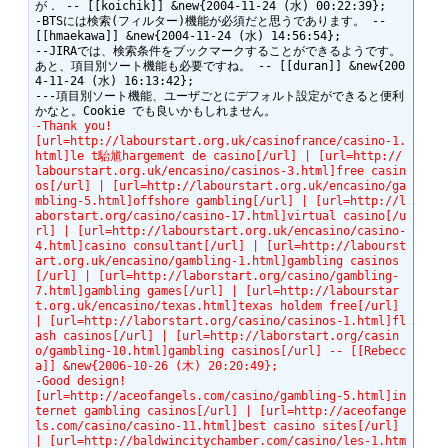
が． -- [[koichik]] &new{2004-11-24 (水) 00:22:39};

-BTSには検索(フィルター)機能が必須だと思うであります。 -- 
[[hmaekawa]] &new{2004-11-24 (水) 14:56:54};

--JIRAでは、検索条件をブックマークすることができるようです。
あと、項目別ソート機能も必要ですね。 -- [[duran]] &new{200
4-11-24 (水) 16:13:42};

---項目別ソート機能、ユーザごとにデフォルト設定ができると便利
-Thank you!
[url=http://labourstart.org.uk/casinofrance/casino-1.
html]le t駘馗hargement de casino[/url] | [url=http://
labourstart.org.uk/encasino/casinos-3.html]free casin
os[/url] | [url=http://labourstart.org.uk/encasino/ga
mbling-5.html]offshore gambling[/url] | [url=http://l
aborstart.org/casino/casino-17.html]virtual casino[/u
rl] | [url=http://labourstart.org.uk/encasino/casino-
4.html]casino consultant[/url] | [url=http://labourst
art.org.uk/encasino/gambling-1.html]gambling casinos
[/url] | [url=http://laborstart.org/casino/gambling-
7.html]gambling games[/url] | [url=http://labourstar
t.org.uk/encasino/texas.html]texas holdem free[/url] 
| [url=http://laborstart.org/casino/casinos-1.html]fl
ash casinos[/url] | [url=http://laborstart.org/casin
o/gambling-10.html]gambling casinos[/url] -- [[Rebecc
a]] &new{2006-10-26 (木) 20:20:49};
-Good design!
[url=http://aceofangels.com/casino/gambling-5.html]in
ternet gambling casinos[/url] | [url=http://aceofange
ls.com/casino/casino-11.html]best casino sites[/url] 
| [url=http://baldwincitychamber.com/casino/les-1.htm